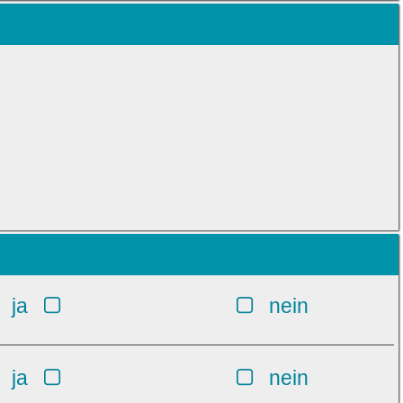
ja
nein
ja
nein