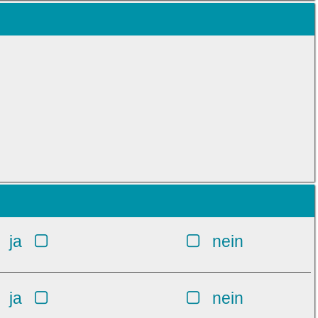
ja
nein
ja
nein