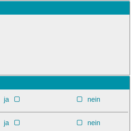
ja
nein
ja
nein