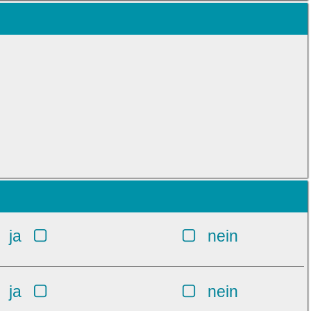
ja
nein
ja
nein