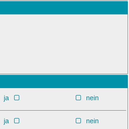
ja
nein
ja
nein