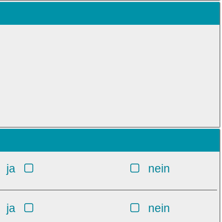
ja
nein
ja
nein