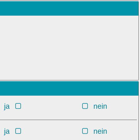
ja
nein
ja
nein