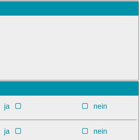
ja
nein
ja
nein