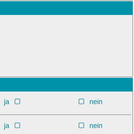
ja
nein
ja
nein